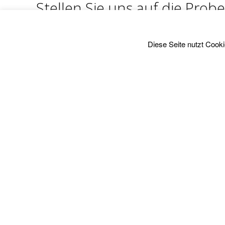
Stellen Sie uns auf die Probe
Als freier Wilhelmshavener Versicherungsmakler un
Diese Seite nutzt Cooki
15 Jahren spezialisiert.
Durch die Freiheit, nicht ausschließlich für eine G
„Beste aus jeder Sparte“ anbieten können, unabhä
Schauen Sie sich gern auf unseren Seiten um, für F
Leistungen
Von der Analyse bis hin zum erfolgreichen tragfähig
Gesamtkonzept. Alle Bausteine und IHR Mehrwert
auf einen Blick.