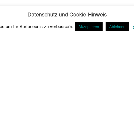
.
Datenschutz und Cookie-Hinweis
d Finanzdienstleister sind wir auf die Betreuung von Geschä
es um Ihr Surferlebnis zu verbessern.
Akzeptieren
Ablehnen
esellschaft tätig sein zu müssen, ergeben sich diverse Vorteil
ngig vom Produktgeber.
ragen nutzen Sie bitte das Formular unter „Kontakt“ oder meld
en