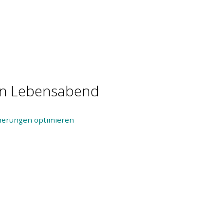
t
ren Lebensabend
herungen optimieren