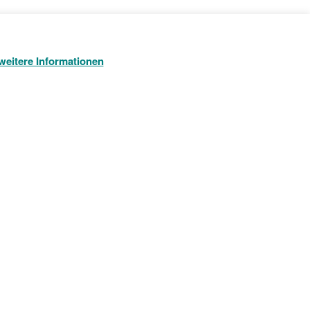
ftskunden, Privatkunden und Freiberufler seit über
weitere Informationen
e für unsere Kunden, denen wir zum Beispiel das
en Sie sich per Telefon oder eMail direkt bei uns.